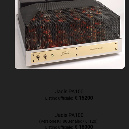
Jadis PA100
€ 15200
Listino ufficiale:
Jadis PA100
(Versione KT 88Genalex /KT120)
€ 16000
Listino ufficiale: