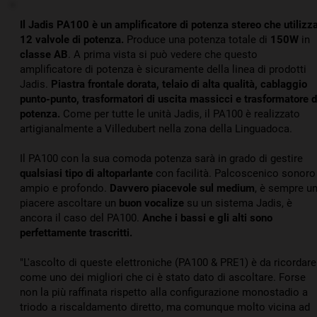
Il Jadis PA100 è un amplificatore di potenza stereo che utilizz
12 valvole di potenza.
Produce una potenza totale di
150W
in
classe AB
. A prima vista si può vedere che questo
amplificatore di potenza è sicuramente della linea di prodotti
Jadis.
Piastra frontale dorata, telaio di alta qualità, cablaggio
punto-punto, trasformatori di uscita massicci e trasformatore d
potenza.
Come per tutte le unità Jadis, il PA100 è realizzato
artigianalmente a Villedubert nella zona della Linguadoca.
Il PA100 con la sua comoda potenza sarà in grado di gestire
qualsiasi tipo di altoparlante
con facilità. Palcoscenico sonoro
ampio e profondo.
Davvero piacevole sul medium
, è sempre u
piacere ascoltare un
buon vocalize
su un sistema Jadis, è
ancora il caso del PA100.
Anche i bassi e gli alti sono
perfettamente trascritti.
"L'ascolto di queste elettroniche (PA100 & PRE1) è da ricordare
come uno dei migliori che ci è stato dato di ascoltare. Forse
non la più raffinata rispetto alla configurazione monostadio a
triodo a riscaldamento diretto, ma comunque molto vicina ad