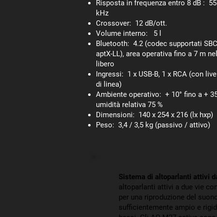
Risposta in frequenza entro 8 dB : 55
kHz
Crossover: 12 dB/ott.
Volume interno: 5 l
Bluetooth: 4.2 (codec supportati SBC
aptX-LL), area operativa fino a 7 m ne
libero
Ingressi: 1 x USB-B, 1 x RCA (con live
di linea)
Ambiente operativo: + 10° fino a + 3
umidità relativa 75 %
Dimensioni: 140 x 254 x 216 (lx hxp)
Peso: 3,4 / 3,5 kg (passivo / attivo)
Sistema di altoparlanti attivi 
altoparlanti attivi a due vie c
per una riproduzione del suono
sufficientemente ampio e rigid