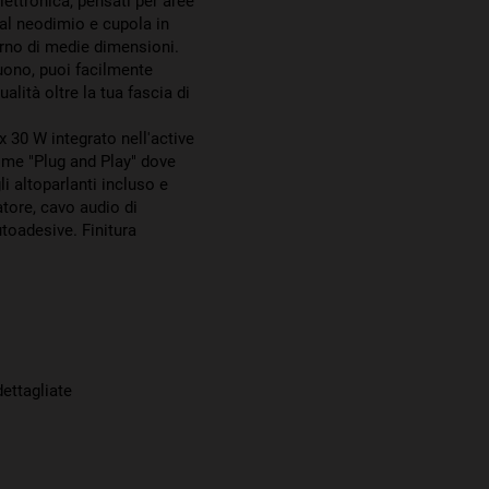
lettronica, pensati per aree
al neodimio e cupola in
rno di medie dimensioni.
suono, puoi facilmente
alità oltre la tua fascia di
 30 W integrato nell'active
come "Plug and Play" dove
li altoparlanti incluso e
tore, cavo audio di
toadesive. Finitura
ettagliate