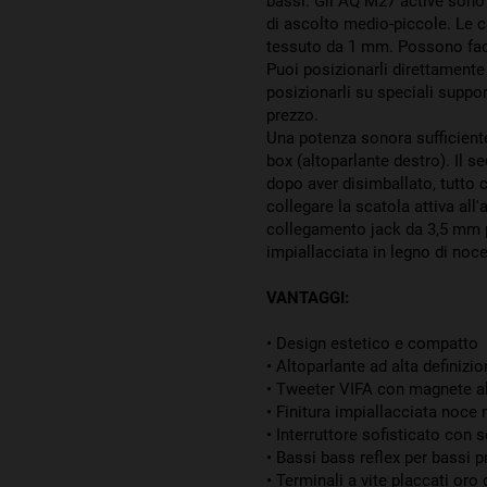
bassi. Gli AQ M27 active sono a
di ascolto medio-piccole. Le 
tessuto da 1 mm. Possono fac
Puoi posizionarli direttamente 
posizionarli su speciali support
prezzo.
Una potenza sonora sufficiente
box (altoparlante destro). Il s
dopo aver disimballato, tutto c
collegare la scatola attiva al
collegamento jack da 3,5 mm p
impiallacciata in legno di noce
VANTAGGI:
• Design estetico e compatto
• Altoparlante ad alta definizi
•
Tweeter VIFA con magnete al 
• Finitura impiallacciata noce 
• Interruttore sofisticato con s
• Bassi bass reflex per bassi
• Terminali a vite placcati oro 