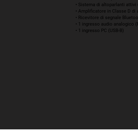
• Sistema di altoparlanti attivi
• Amplificatore in Classe D di 
• Ricevitore di segnale Bluetoo
• 1 ingresso audio analogico 
• 1 ingresso PC (USB-B)