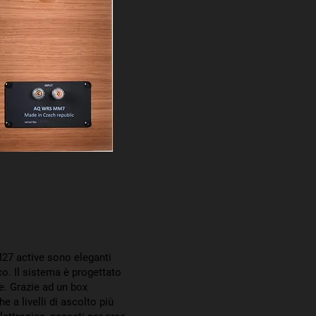
M27 active sono eleganti
co. Il sistema è progettato
e. Grazie ad un box
a livelli di ascolto più