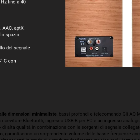
 Hz fino a 40
, AAC, aptX,
llo spazio
llo del segnale
5° C con
dalle dimensioni minimaliste
, bassi profondi e telecomando Gli AQ 
on ricevitore Bluetooth, ingresso USB-B per PC e un ingresso analogi
 di alta qualità in combinazione con le sorgenti di segnale collegat
o, garantiscono un sorprendente volume delle basse frequenze anche 