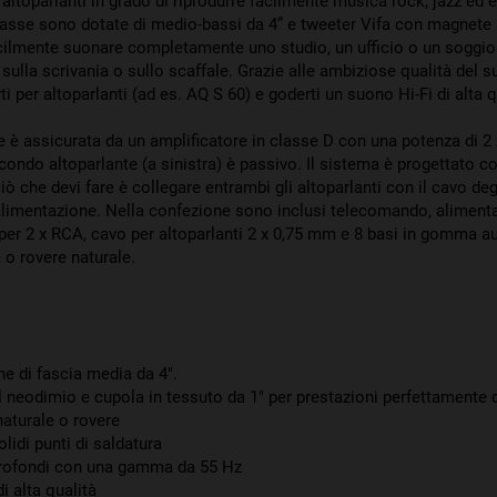
ltoparlanti in grado di riprodurre facilmente musica rock, jazz ed e
casse sono dotate di medio-bassi da 4” e tweeter Vifa con magnete 
ilmente suonare completamente uno studio, un ufficio o un soggio
sulla scrivania o sullo scaffale. Grazie alle ambiziose qualità del 
i per altoparlanti (ad es. AQ S 60) e goderti un suono Hi-Fi di alta qu
 è assicurata da un amplificatore in classe D con una potenza di 2 x
econdo altoparlante (a sinistra) è passivo. Il sistema è progettato 
iò che devi fare è collegare entrambi gli altoparlanti con il cavo deg
l'alimentazione. Nella confezione sono inclusi telecomando, alimenta
er 2 x RCA, cavo per altoparlanti 2 x 0,75 mm e 8 basi in gomma au
 o rovere naturale.
one di fascia media da 4".
neodimio e cupola in tessuto da 1" per prestazioni perfettamente d
naturale o rovere
olidi punti di saldatura
 profondi con una gamma da 55 Hz
di alta qualità