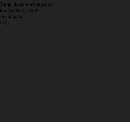
 (l'amplificatore è integrato)
alta qualità 2 x 30 W
th integrato
(RCA)