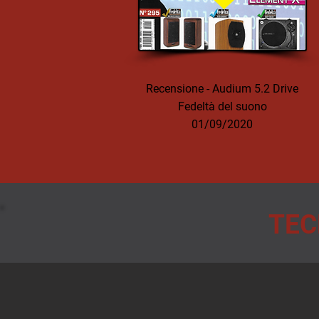
Recensione - Audium 5.2 Drive
Fedeltà del suono
01/09/2020
TEC