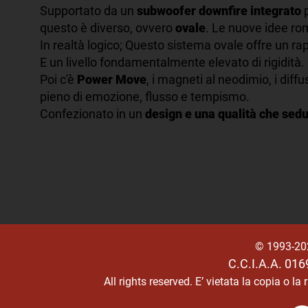
Supportato da un
subwoofer downfire integrato
p
questo è diverso, ovvero
ovale
. Le nuove idee ro
In realtà logico; Questo sistema ovale offre un ra
E un livello fondamentalmente elevato di rigidità.
Poi c'è
Power Move
, i magneti al neodimio, i diffu
pieno di emozione, flusso e tempismo.
Confezionato in un
design e una qualità che sed
© 1993-2
C.C.I.A.A. 01
All rights reserved.
E’ vietata la copia o l