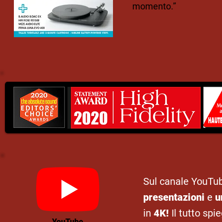
momento.”
Sul canale YouTu
presentazioni
e
u
in
4K!
Il tutto spi
YouTube