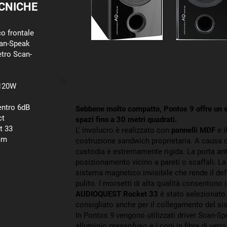
CNICHE
co frontale
can-Speak
etro Scan-
 120W
entro 6dB
Sebbene molto compatto, Pontos 9 offre un 
ct
spazi fino a 30 metri quadrati.
t 33
L' involucro è realizzato con
pannelli MDF
e i
 mm
costruzione sandwich proprietaria. A causa d
custodia è estremamente rigida. La porta ant
posizionamento vicino a pareti o scaffali. La g
sistema magnetico invisibile che rende il def
pulito. I morsetti di alta qualità consentono 
AUDIOQUEST Rocket 33
è stato selezionato 
consigliato anche per il collegamento del si
In Pontos 9 vengono utilizzati driver Scan-Spea
alluminio pressofuso e i coni in fibra di vetr