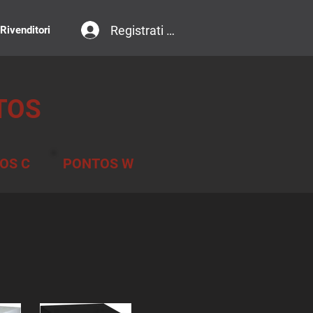
Registrati / Accedi
 Rivenditori
TOS
OS C
PONTOS W