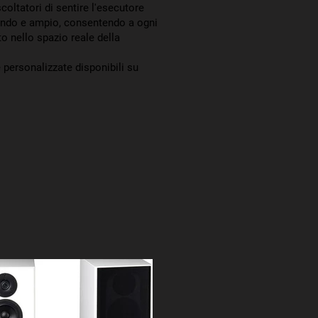
coltatori di sentire l'esecutore
fondo e ampio, consentendo a ogni
o nello spazio reale della
 personalizzate disponibili su