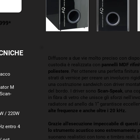
.999*
CNICHE
Diffusore
a due vie molto preciso con dispos
custodia è realizzata con
pannelli MDF rifini
poliestere
. Per ottenere una perfetta finitura
ttacco
strati di vernice per creare un involucro rigid
una costruzione sandwich con driver montati 
nator M
del bordo. I driver sono
Scan-Speak
, una c
 Scan-
in fibra di vetro che unisce gli sforzi nell'in
radiatore ad anello da 1” garantisce eccellent
alte frequenze e anche oltre i 20 kHz.
0W / 220W
Grazie all'esecuzione impeccabile di questi al
Hz entro 4
lo strumento acustico sono estremamente p
suonano realistici con tono e timbro reali. 
/ oct