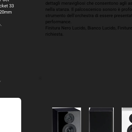
dettagli meravigliosi che consentono agli as
cket 33
nella stanza. Il palcoscenico sonoro è pro
 320mm
strumento dell'orchestra di essere presentat
performance.
o.
Finitura Nero Lucido, Bianco Lucido, Finiture
richiesta.
Y