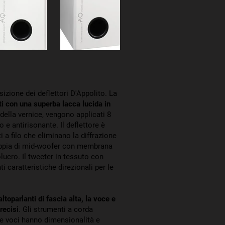
izione dei deflettori D'Appolito. La
ti con una superba lacca lucida in
 della vernice, vengono applicati 8
o e antirisonante. Il deflettore è
a filo che eliminano la diffrazione
oppia di mid-woofer con membrana
volucro. Il tweeter in tessuto con
i caratteristiche direzionali per le
toparlanti di fascia alta, la voce e
recisi
. Gli strumenti a corda
Le voci hanno dimensionalità e