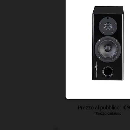
Prezzo al pubblico:
€ 
*Prezzo cadauno