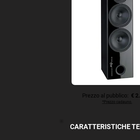
Prezzo al pubblico:
€ 2
*Prezzo cadauno.
CARATTERISTICHE T