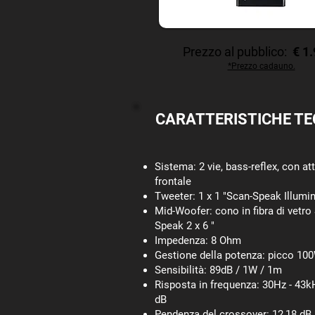
Prezzo al pubblico:
€ 1
*Prezzo cadauno.
CARATTERISTICHE TE
Sistema: 2 vie, bass-reflex, con a
frontale
Tweeter: 1 x 1 "Scan-Speak Illumi
Mid-Woofer: cono in fibra di vetro
Speak 2 x 6 "
Impedenza: 8 Ohm
Gestione della potenza: picco 10
Sensibilità: 89dB / 1W / 1m
Risposta in frequenza: 30Hz - 43k
dB
Pendenza del crossover: 12,18 dB 