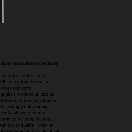
suono immacolato e preciso in
l deflettore utilizza una
ella sua compattezza, la
eriore consente il
riglia rimovibile utilizza un
lettore anteriore visivamente
il
bi-wiring e il bi-amping
.
per il cablaggio interno
stema con un amplificatore.
k di alta qualità . I telai in
o estremamente rigidi del driver