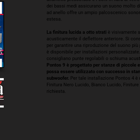
dei bassi medi assicurano un suono molto din
ad anello offre un ampio palcoscenico sonor
estesa.
La finitura lucida a otto strati
è visivamente s
acusticamente il deflettore anteriore. Si cons
per garantire una riproduzione del suono più 
è disponibile per installazioni personalizzate. 
consigliano punte regolabili o schiuma acust
Pontos 9 è progettato per stanze di piccole
possa essere utilizzato con successo in stan
subwoofer.
Per tale installazione Pontos 4 è
Finitura Nero Lucido, Bianco Lucido, Finiture
richiesta.