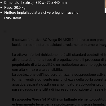
Dimensioni (lxhxp): 320 x 470 x 440 mm
Peso: 20,0 kg
Finiture impiallacciatura di vero legno: frassino
nero, noce
Il subwoofer attivo AQ Wega 54 MKIII è costruito con precisi
lucide per completare qualsiasi arredamento interno e
inte
Le ottave inferiori richiedono i più alti standard costruttivi
affrontate durante la fase di progettazione e il processo di
proprietario di alta qualità
e un meticoloso assemblaggio del
con alta x-max e alta sensibilità.
La costruzione dell'involucro utilizza la soppressione attiv
forma inventiva consente una lunghezza della porta corre
acustica separata ospita un amplificatore subwoofer propri
passa-basso, sensibilità di ingresso, regolazione di fase e 
Il subwoofer Wega 54 MKIII è un brillante elemento costitut
estremamente bene per la riproduzione di musica sfumata.