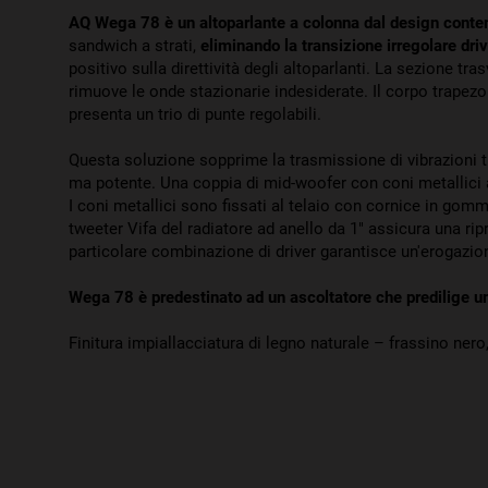
AQ Wega 78 è un altoparlante a colonna dal design cont
sandwich a strati,
eliminando la transizione irregolare driv
positivo sulla direttività degli altoparlanti. La sezione tr
rimuove le onde stazionarie indesiderate. Il corpo trapez
presenta un trio di punte regolabili.
Questa soluzione sopprime la trasmissione di vibrazioni tr
ma potente. Una coppia di mid-woofer con coni metallici a
I coni metallici sono fissati al telaio con cornice in gomm
tweeter Vifa del radiatore ad anello da 1" assicura una ri
particolare combinazione di driver garantisce un'erogazi
Wega 78 è predestinato ad un ascoltatore che predilige u
Finitura impiallacciatura di legno naturale – frassino nero