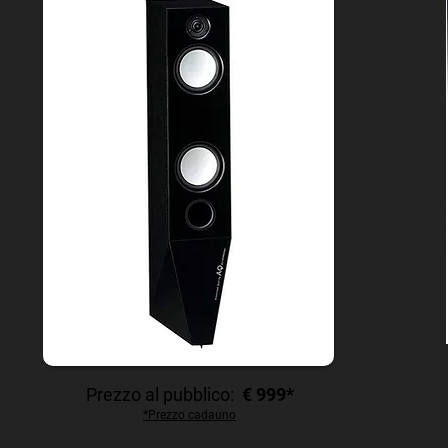
Prezzo al pubblico:
€ 999*
*Prezzo cadauno