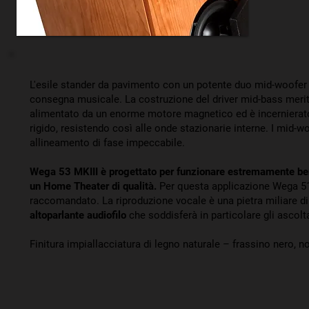
L'esile stander da pavimento con un potente duo mid-woofer d
consegna musicale. La costruzione del driver mid-bass merit
alimentato da un enorme motore magnetico ed è incernierato
rigido, resistendo così alle onde stazionarie interne. I mid
allineamento di fase impeccabile.
Wega 53 MKIII è progettato per funzionare estremamente ben
un Home Theater di qualità.
Per questa applicazione Wega 51
raccomandato. La riproduzione vocale è una pietra miliare d
altoparlante audiofilo
che soddisferà in particolare gli ascolt
Finitura impiallacciatura di legno naturale – frassino nero, n