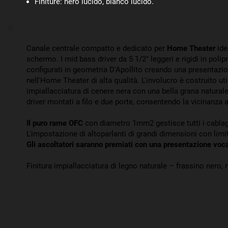
Finiture: nero lucido, bianco lucido.
Canale centrale compatto e dedicato per
Home Theater
ide
schermo. I mid bass driver da 5 1/2" leggeri e rigidi in poli
configurati in geometria D'Apollito creando una presentazio
nell'Home Theater di alta qualità. L'involucro è costruito ut
impiallacciatura di cenere nera con una bella grana naturale.
driver montati a filo e due porte, consentendo la vicinanza a
Il puro rame OFC
con diametro 1mm2 gestisce tutti i cablag
L'impostazione di altoparlanti di grandi dimensioni con limit
Gli ascoltatori saranno premiati con una presentazione voca
Finitura impiallacciatura di legno naturale – frassino nero,