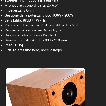
Tweeter: 1 x 1 "cupola in seta Vifa
Mid-Woofer: cono di carta 2 x 6,5 ”
Impedenza: 8 Ohm
Gestione della potenza: picco 100W / 200W
Sensibilità: 88dB / 1W / 1m
Risposta in frequenza: 30Hz - 30kHz entro 6dB
Pendenza del crossover: 6,12 dB / oct
Cablaggio interno: cavo Pro-Ject
Dimensioni (lxhxp): 195 x 890 x 310 mm
Peso: 16 kg .
Finiture: frassino nero, noce, ciliegio.