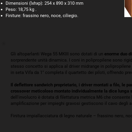
Dimensioni (lxhxp): 254 x 890 x 310 mm
Peso: 18,75 kg .
Finiture: frassino nero, noce, ciliegio.
Gli altoparlanti Wega 55 MKIII sono dotati di un
enorme duo di
sorprendente unità dinamica. I coni in polipropilene sono rigidi
stesso concetto si applica al driver midrange in polipropilene
in seta Vifa da 1" completa il quartetto dei piloti, offrendo pre
Il deflettore sandwich proprietario, i driver montati a filo, le p
crossover meticoloso montato individualmente la dice lunga s
dell'involucro è dotata di filettatura metrica M6 che consente l'
amplificazione per impieghi gravosi gestiscono il cavo degli a
Finitura impiallacciatura di legno naturale – frassino nero, no