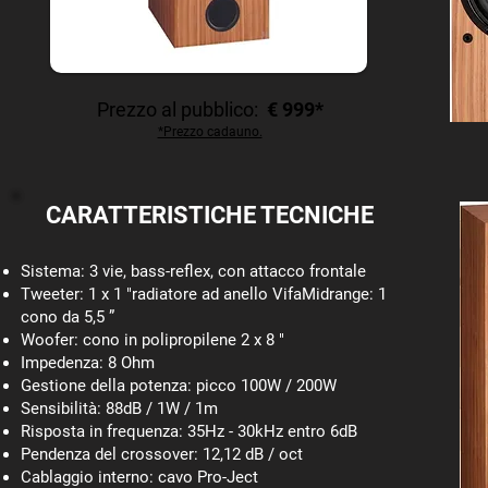
Prezzo al pubblico:
€ 999*
*Prezzo cadauno.
CARATTERISTICHE TECNICHE
Sistema: 3 vie, bass-reflex, con attacco frontale
Tweeter: 1 x 1 "radiatore ad anello VifaMidrange: 1
cono da 5,5 ”
Woofer: cono in polipropilene 2 x 8 "
Impedenza: 8 Ohm
Gestione della potenza: picco 100W / 200W
Sensibilità: 88dB / 1W / 1m
Risposta in frequenza: 35Hz - 30kHz entro 6dB
Pendenza del crossover: 12,12 dB / oct
Cablaggio interno: cavo Pro-Ject