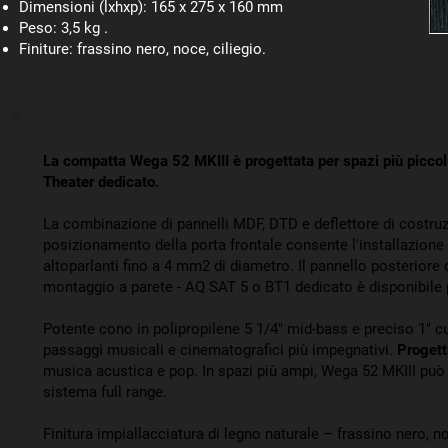
Dimensioni (lxhxp): 165 x 275 x 160 mm
Peso: 3,5 kg .
Finiture: frassino nero, noce, ciliegio.
La compatta Wega 52 MKIII è progettata per spazi più picco
Theater dedicato.
La combinazione di pannelli MDF, DTD e deflettore di costru
posizionamento della porta frontale consente l'installazione v
altoparlanti fino a 4 mm2 di diametro. Il pannello posteriore
montaggio a parete - AQ SAT 5 o BT1 dedicato è disponibile p
Potente cono in polipropilene 5 1/4" mid-bass e preciso 1" cu
passaggi musicali e cinematografici più impegnativi.
Progett
musica acustica e pop. In spazi più ampi, Wega 52 MKIII pu
sistema full range.
Finitura impiallacciatura di legno naturale – frassino nero, n