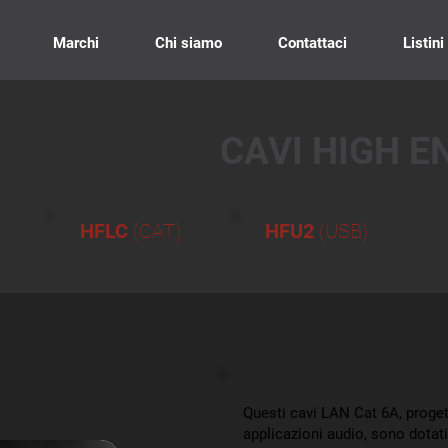
Marchi
Chi siamo
Contattaci
Listini
CAVI HIGH E
HFLC
(CAT)
HFU2
(USB)
Questi cavi LAN Cat 6A, proget
applicazioni audio, sono dota