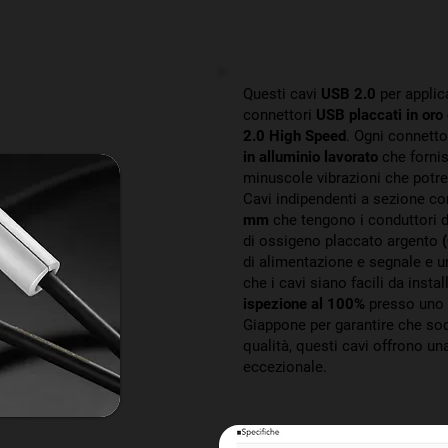
Questi cavi
USB 2.0
per applic
connettori
USB placcati in oro
2.0 High Speed
. Ogni connett
in alluminio lavorato
che fornis
minuscole vibrazioni che potre
Cavi indipendenti a sezione c
mm
che tengono i conduttori d
di ossigeno placcato argento
di alimentazione e segnale e u
che i cavi siano facili da insta
ispezione al 100%
presso uno s
Giappone per garantire che sodd
qualità, questi cavi offrono un
eccezionale.