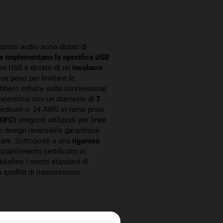
azioni audio sono dotati di
 e implementano la specifica USB
ore USB è dotato di un
involucro
ce peso per limitare le
bbero influire sulla connessione.
oncentrica con un diametro di
7
edicati n. 24 AWG in rame privo
(OFC)
vengono utilizzati per linee
n design reversibile garantisce
llare. Sottoposti a una
rigorosa
tabilimento certificato in
isfino i nostri standard di
a qualità di trasmissione