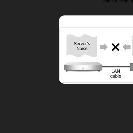
€
Listino ufficiale: