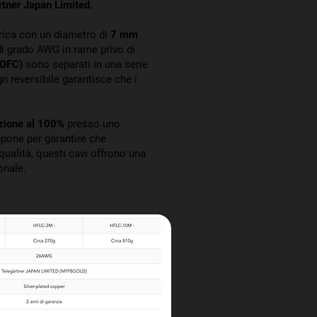
rtner Japan Limited.
rica con un diametro di
7 mm
di grado AWG in rame privo di
(OFC)
sono separati in una serie
gn reversibile garantisce che i
ezione al 100%
presso uno
ppone per garantire che
 qualità, questi cavi offrono una
onale.