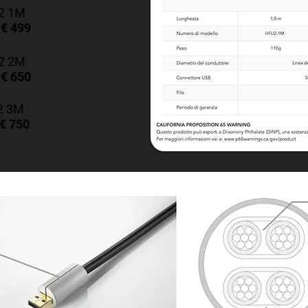
2 1M
€ 499
:
2
2M
€ 650
:
2
3M
€ 750