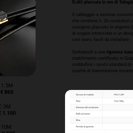
RJ45 placcata in oro di Telegä
Il cablaggio a sezione concent
che contiene n. 26 conduttori 
ossigeno placcato in argento
di coppie intrecciate e un desi
cavi siano facili da installare.
Sottoposti a una
rigorosa isp
stabilimento certificato in Gia
soddisfino i nostri standard di
qualità di trasmissione eccezi
 1.5M
€ 860
:
C 3M
€ 1.100
C 10M