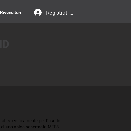
Registrati / Accedi
 Rivenditori
ND
tati specificamente per l'uso in
ti di una spina schermata MFP8