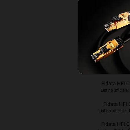
Fidata HFLC
Listino ufficiale
Fidata HFL
Listino ufficiale:
Fidata HFL